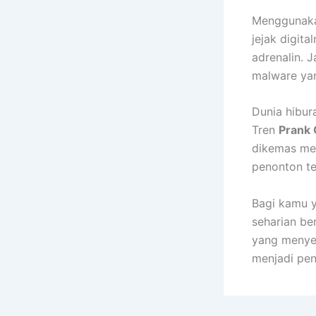
Menggunaka
jejak digit
adrenalin. J
malware ya
Dunia hibur
Tren
Prank 
dikemas men
penonton te
Bagi kamu y
seharian ber
yang menyeg
menjadi peni