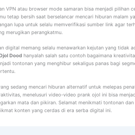
n VPN atau browser mode samaran bisa menjadi pilihan c
almu tetap bersih saat berselancar mencari hiburan malam
angan lupa untuk selalu memverifikasi sumber link agar terh
ng merugikan perangkatmu.
an digital memang selalu menawarkan kejutan yang tidak a
Ojol Dood
hanyalah salah satu contoh bagaimana kreativita
jadi tontonan yang menghibur sekaligus panas bagi segm
rtentu.
ang sedang mencari hiburan alternatif untuk melepas penat
aktivitas, menelusuri video-video prank ojol ini bisa menjad
arkan mata dan pikiran. Selamat menikmati tontonan dan 
kmat konten yang cerdas di era serba digital ini.