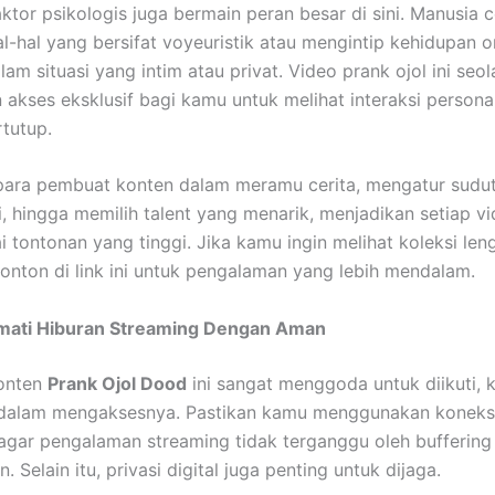
faktor psikologis juga bermain peran besar di sini. Manusia
l-hal yang bersifat voyeuristik atau mengintip kehidupan or
am situasi yang intim atau privat. Video prank ojol ini seol
akses eksklusif bagi kamu untuk melihat interaksi persona
rtutup.
 para pembuat konten dalam meramu cerita, mengatur sudu
, hingga memilih talent yang menarik, menjadikan setiap v
ai tontonan yang tinggi. Jika kamu ingin melihat koleksi le
onton di link ini untuk pengalaman yang lebih mendalam.
mati Hiburan Streaming Dengan Aman
onten
Prank Ojol Dood
ini sangat menggoda untuk diikuti, 
 dalam mengaksesnya. Pastikan kamu menggunakan koneksi
 agar pengalaman streaming tidak terganggu oleh buffering
 Selain itu, privasi digital juga penting untuk dijaga.