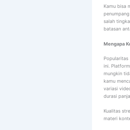
Kamu bisa 
penumpang 
salah tingka
batasan ant
Mengapa Ko
Popularitas
ini. Platfo
mungkin tid
kamu menca
variasi vid
durasi pan
Kualitas st
materi kont