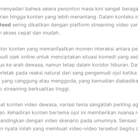
menyadari bahwa selera penonton masa kini sangat beraga
arian hingga konten yang lebih menantang. Dalam konteks ini
 Dood
sering dikaitkan dengan platform streaming video ya
 akses cepat dan mudah.
ator konten yang memanfaatkan momen interaksi antara 
di ojek online untuk menciptakan situasi komedi yang sedi
us ke arah dewasa, namun tetap dalam koridor hiburan. Day
rletak pada reaksi natural dari sang pengemudi ojol ketik
si yang canggung atau menggoda, yang kemudian diabadik
 streaming berkualitas tinggi.
at konten video dewasa, variasi tema sangatlah penting ag
n. Kehadiran konten bertema ojol ini memberikan nuansa r
andingkan dengan video skenario pada umumnya. Sensasi re
an nyata inilah yang membuat video-video tersebut begitu d