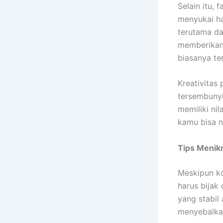
Selain itu, 
menyukai ha
terutama dal
memberikan 
biasanya te
Kreativitas
tersembunyi
memiliki nil
kamu bisa n
Tips Menik
Meskipun k
harus bijak
yang stabil
menyebalkan.