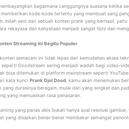
membayangkan bagaimana canggungnya suasana ketika se
memberikan kode-kode tertentu yang membuat sang pen
h. Inilah seni dari sebuah konten prank yang berhasil, yaitu
ara rekayasa dan kenyataan menjadi sangat tipis dan meng
nten Streaming Ini Begitu Populer
 konten semacam ini tidak lepas dari kemudahan akses tekn
rm seperti Doodstream sering menjadi wadah bagi video-vid
ak bisa ditemukan di platform mainstream seperti YouTube.
ri kata kunci
Prank Ojol Dood
, kamu akan menemukan ber
eo yang durasinya beragam, mulai dari yang singkat dan pa
jang yang memuaskan rasa penasaran.
reaming yang panas abis bukan hanya soal resolusi gambar, 
en yang disajikan benar-benar membakar semangat penont