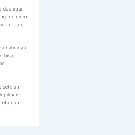
erdas agar
 yang memacu
indar dari
da habisnya.
s bisa
en
 setelah
i pilihan
tetaplah