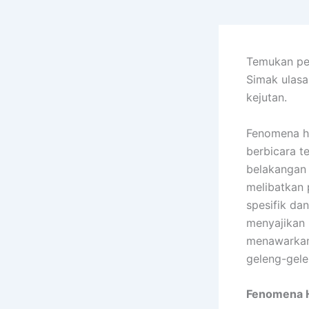
Temukan pe
Simak ulasa
kejutan.
Fenomena hi
berbicara t
belakangan 
melibatkan 
spesifik dan
menyajikan 
menawarkan
geleng-gele
Fenomena H