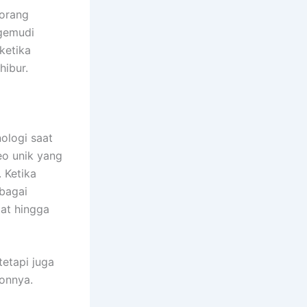
orang
gemudi
 ketika
hibur.
ologi saat
eo unik yang
 Ketika
bagai
dat hingga
tetapi juga
onnya.