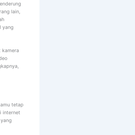
 cenderung
ang lain,
ah
l yang
t kamera
ideo
ngkapnya,
kamu tetap
 internet
 yang