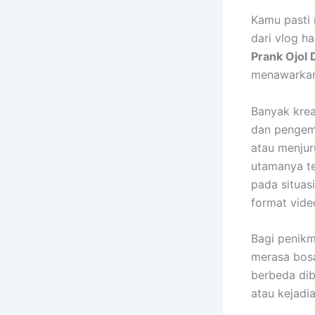
Kamu pasti 
dari vlog h
Prank Ojol
menawarkan
Banyak kre
dan pengemu
atau menjur
utamanya te
pada situa
format video
Bagi penikm
merasa bosa
berbeda dib
atau kejadi