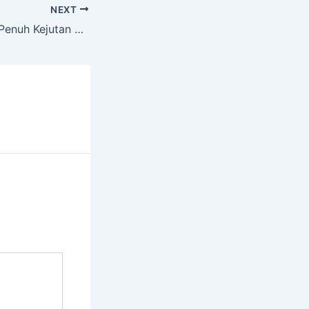
NEXT
Prank Ojol Omek Penuh Kejutan Panas