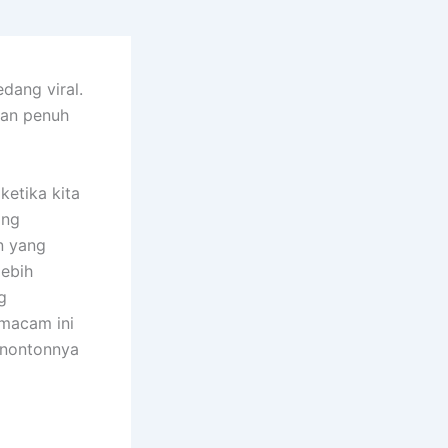
dang viral.
dan penuh
ketika kita
ang
n yang
lebih
g
emacam ini
enontonnya