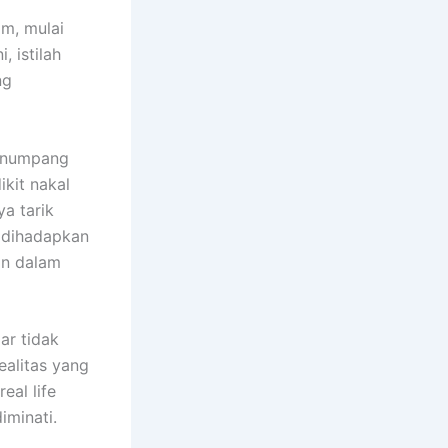
m, mulai
, istilah
ng
penumpang
kit nakal
a tarik
a dihadapkan
an dalam
ar tidak
ealitas yang
al life
iminati.