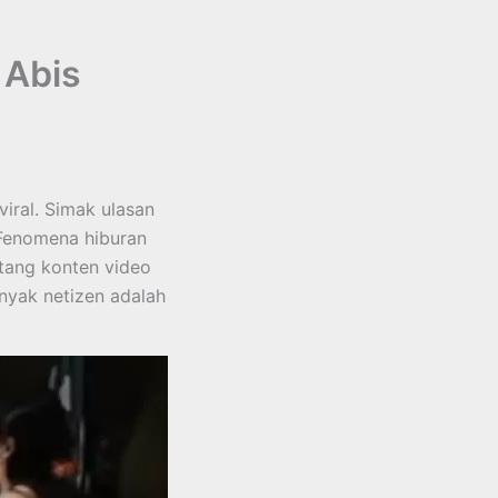
 Abis
ral. Simak ulasan
 Fenomena hiburan
ntang konten video
anyak netizen adalah